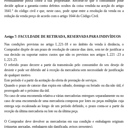
eventualmente possa cobrir a sua propriedade. Recorde-se que o consumidor pode
decidir aplicar a garantia contra defeitos ocultos da coisa vendida na aceção do artigo
1641.º do código civil e que, neste caso, pode optar entre a resolução da venda ou a
redução da venda preço de acordo com o artigo 1644 do Código Civil.
Artigo 7: FACULDADE DE RETIRADA, RESERVADA PARA INDIVÍDUOS
Nas condições previstas no artigo L.221-18 e no âmbito da venda à distância, o
Comprador dispõe de um prazo de resolução de catorze dias úteis, sem ter de justificar a
sua decisão ou suportar outros custos que não os previstos nos artigos L.221 -23 a
L.221-25.
O referido prazo decorre a partir da transmissão pelo consumidor do seu desejo de
desistir e pode ser diferido até à receção da mercadoria sem necessidade de justificação
de qualquer motivo.
Este período é a partir da aceitação da oferta de prestação de serviços.
Quando o prazo de catorze dias expira em sábado, domingo ou feriado ou dia não útil, é
prorrogado até o próximo dia útil.
No caso de uma encomenda relativa a várias mercadorias entregues separadamente ou no
caso de uma encomenda de uma mercadoria composta por lotes ou peças múltiplas cuja
entrega seja escalonada ao longo de um período definido, o prazo conta-se a partir da
receção da última mercadoria ou lote ou da última peça.
O Comprador deve devolver as mercadorias em sua condição e embalagem originais
(etiquetas anexadas, embalagem não danificada, avisos presentes).