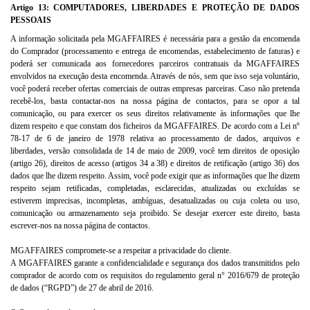
Artigo 13: COMPUTADORES, LIBERDADES E
PROTEÇÃO DE DADOS
PESSOAIS
A informação solicitada pela MGAFFAIRES é necessária para a gestão da encomenda
do Comprador (processamento e entrega de encomendas, estabelecimento de faturas)
e
poderá ser comunicada aos fornecedores parceiros contratuais da MGAFFAIRES
envolvidos na execução desta encomenda. Através de nós, sem que isso seja voluntário,
você poderá receber ofertas comerciais de outras empresas parceiras. Caso não pretenda
recebê-los, basta contactar-nos na nossa página de contactos, para se opor a tal
comunicação, ou para exercer os seus direitos relativamente às informações que lhe
dizem respeito e que constam dos ficheiros da MGAFFAIRES. De acordo com a Lei nº
78-17 de 6 de janeiro de 1978 relativa ao processamento de dados, arquivos e
liberdades, versão consolidada de 14 de maio de 2009, você tem direitos de oposição
(artigo 26), direitos de acesso (artigos 34 a 38) e direitos de retificação (artigo 36) dos
dados que lhe dizem respeito. Assim, você pode exigir que as informações que lhe dizem
respeito sejam retificadas, completadas, esclarecidas, atualizadas ou excluídas se
estiverem imprecisas, incompletas, ambíguas, desatualizadas ou cuja coleta ou uso,
comunicação ou armazenamento seja proibido. Se desejar exercer este direito, basta
escrever-nos na nossa página de contactos.
MGAFFAIRES
compromete-se a respeitar a privacidade do cliente.
A MGAFFAIRES garante a confidencialidade e segurança dos dados transmitidos pelo
comprador de acordo com os requisitos do regulamento geral n° 2016/679 de proteção
de dados (“RGPD”) de 27 de abril de 2016.