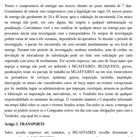
Temos o compromisso de entregar aos nossos clientes no prazo máximo de 7 dias.
Gostaríamos de reiterar este compromisso com a legislação em vigor. Os nossos prazos
de entrega são geralmente de 24 a 48 horas após a validação da encomenda. Um atraso
na entrega não pode, em caso algum, dar origem a qualquer indemnização ou
penalização. Convidamos você a nos notificar de qualquer atraso na entrega para que
possamos iniciar uma investigação com a transportadora. Os tempos de investigação
podem variar de uma a três semanas, dependendo da operadora. Se durante o período de
investigação, o pacote for encontrado, ele será enviado imediatamente ao seu local de
entrega. Durante este período de investigação, nenhum reembolso, nota de crédito ou
devolução de mercadorias de substituição pode ser feito sem solicitação por carta
registrada com aviso de recebimento. Por acordo expresso, um caso de força maior que
impeça a entrega não pode ser atribuído à MGAFFAIRES. BLOQUEIOS, greves,
paralisações totais ou parciais de trabalho na MGAFFAIRES ou em seus fornecedores
ou prestadores de serviços, epidemia, guerra, requisição, incêndio, inundação,
interrupção ou atraso são considerados casos de força maior ou eventos excepcionais
por lei. medidas legais ou administrativas que impeçam, restrinjam, atrasem ou proíbam
a fabricação ou importação das mercadorias, etc. o Vendedor fica isento de qualquer
responsabilidade no momento da entrega. O vendedor manterá o Comprador informado
em tempo hábil sobre os casos e eventos listados acima. Em todos os casos, a entrega no
prazo só poderá ocorrer se o Comprador estiver em dia com suas obrigações para com o
Vendedor, seja qual for a causa.
Artigo 5: TRANSPORTE
Salvo acordo expresso em contrário, a MGAFFAIRES escolhe livremente o