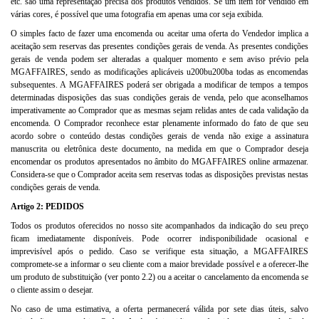
etc. são uma representação precisa dos produtos vendidos. Se um item for vendido em
várias cores, é possível que uma fotografia em apenas uma cor seja exibida.
O simples facto de fazer uma encomenda ou aceitar uma oferta do Vendedor implica a
aceitação sem reservas das presentes condições gerais de venda. As presentes condições
gerais de venda podem ser alteradas a qualquer momento e sem aviso prévio pela
MGAFFAIRES, sendo as modificações aplicáveis u200bu200ba todas as encomendas
subsequentes. A MGAFFAIRES poderá ser obrigada a modificar de tempos a tempos
determinadas disposições das suas condições gerais de venda, pelo que aconselhamos
imperativamente ao Comprador que as mesmas sejam relidas antes de cada validação da
encomenda. O Comprador reconhece estar plenamente informado do fato de que seu
acordo sobre o conteúdo destas condições gerais de venda não exige a assinatura
manuscrita ou eletrônica deste documento, na medida em que o Comprador deseja
encomendar os produtos apresentados no âmbito do MGAFFAIRES online armazenar.
Considera-se que o Comprador aceita sem reservas todas as disposições previstas nestas
condições gerais de venda.
Artigo 2: PEDIDOS
Todos os produtos oferecidos no nosso site acompanhados da indicação do seu preço
ficam imediatamente disponíveis. Pode ocorrer indisponibilidade ocasional e
imprevisível após o pedido. Caso se verifique esta situação, a MGAFFAIRES
compromete-se a informar o seu cliente com a maior brevidade possível e a oferecer-lhe
um produto de substituição (ver ponto 2.2) ou a aceitar o cancelamento da encomenda se
o cliente assim o desejar.
No caso de uma estimativa, a oferta permanecerá válida por sete dias úteis, salvo