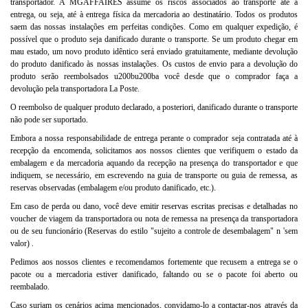
transportador. A MGAFFAIRES assume os riscos associados ao transporte até à
entrega, ou seja, até à entrega física da mercadoria ao destinatário. Todos os produtos
saem das nossas instalações em perfeitas condições. Como em qualquer expedição, é
possível que o produto seja danificado durante o transporte. Se um produto chegar em
mau estado, um novo produto idêntico será enviado gratuitamente, mediante devolução
do produto danificado às nossas instalações. Os custos de envio para a devolução do
produto serão reembolsados u200bu200ba você desde que o comprador faça a
devolução pela transportadora La Poste.
O reembolso de qualquer produto declarado, a posteriori, danificado durante o transporte
não pode ser suportado.
Embora a nossa responsabilidade de entrega perante o comprador seja contratada até à
recepção da encomenda, solicitamos aos nossos clientes que verifiquem o estado da
embalagem e da mercadoria aquando da recepção na presença do transportador e que
indiquem, se necessário, em escrevendo na guia de transporte ou guia de remessa, as
reservas observadas (embalagem e/ou produto danificado, etc.).
Em caso de perda ou dano, você deve emitir reservas escritas precisas e detalhadas no
voucher de viagem da transportadora ou nota de remessa na presença da transportadora
ou de seu funcionário (Reservas do estilo "sujeito a controle de desembalagem" n 'sem
valor) .
Pedimos aos nossos clientes e recomendamos fortemente que recusem a entrega se o
pacote ou a mercadoria estiver danificado, faltando ou se o pacote foi aberto ou
reembalado.
Caso surjam os cenários acima mencionados, convidamo-lo a contactar-nos através da