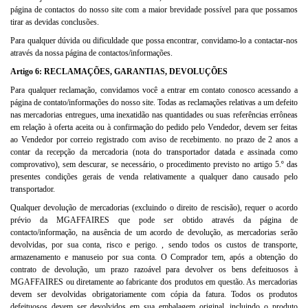
página de contactos do nosso site com a maior brevidade possível para que possamos
tirar as devidas conclusões.
Para qualquer dúvida ou dificuldade que possa encontrar, convidamo-lo a contactar-nos
através da nossa página de contactos/informações.
Artigo 6: RECLAMAÇÕES, GARANTIAS, DEVOLUÇÕES
Para qualquer reclamação, convidamos você a entrar em contato conosco acessando a
página de contato/informações do nosso site. Todas as reclamações relativas a um defeito
nas mercadorias entregues, uma inexatidão nas quantidades ou suas referências errôneas
em relação à oferta aceita ou à confirmação do pedido pelo Vendedor, devem ser feitas
ao Vendedor por correio registrado com aviso de recebimento. no prazo de 2 anos a
contar da recepção da mercadoria (nota do transportador datada e assinada como
comprovativo), sem descurar, se necessário, o procedimento previsto no artigo 5.º das
presentes condições gerais de venda relativamente a qualquer dano causado pelo
transportador.
Qualquer devolução de mercadorias (excluindo o direito de rescisão), requer o acordo
prévio da MGAFFAIRES que pode ser obtido através da página de
contacto/informação, na ausência de um acordo de devolução, as mercadorias serão
devolvidas, por sua conta, risco e perigo. , sendo todos os custos de transporte,
armazenamento e manuseio por sua conta. O Comprador tem, após a obtenção do
contrato de devolução, um prazo razoável para devolver os bens defeituosos à
MGAFFAIRES ou diretamente ao fabricante dos produtos em questão. As mercadorias
devem ser devolvidas obrigatoriamente com cópia da fatura. Todos os produtos
defeituosos devem ser devolvidos em sua embalagem original, incluindo o produto