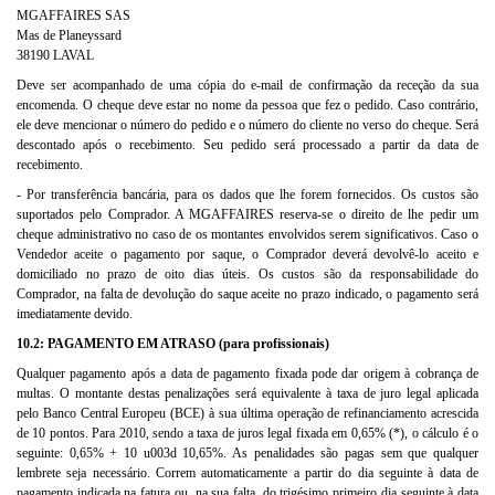
MGAFFAIRES SAS
Mas de Planeyssard
38190 LAVAL
Deve ser acompanhado de uma cópia do e-mail de confirmação da receção da sua
encomenda. O cheque deve estar no nome da pessoa que fez o pedido. Caso contrário,
ele deve mencionar o número do pedido e o número do cliente no verso do cheque. Será
descontado após o recebimento. Seu pedido será processado a partir da data de
recebimento.
- Por transferência bancária, para os dados que lhe forem fornecidos. Os custos são
suportados pelo Comprador. A MGAFFAIRES reserva-se o direito de lhe pedir um
cheque administrativo no caso de os montantes envolvidos serem significativos. Caso o
Vendedor aceite o pagamento por saque, o Comprador deverá devolvê-lo aceito e
domiciliado no prazo de oito dias úteis. Os custos são da responsabilidade do
Comprador, na falta de devolução do saque aceite no prazo indicado, o pagamento será
imediatamente devido.
10.2: PAGAMENTO EM ATRASO (para profissionais)
Qualquer pagamento após a data de pagamento fixada pode dar origem à cobrança de
multas. O montante destas penalizações será equivalente à taxa de juro legal aplicada
pelo Banco Central Europeu (BCE) à sua última operação de refinanciamento acrescida
de 10 pontos. Para 2010, sendo a taxa de juros legal fixada em 0,65% (*), o cálculo é o
seguinte: 0,65% + 10 u003d 10,65%. As penalidades são pagas sem que qualquer
lembrete seja necessário. Correm automaticamente a partir do dia seguinte à data de
pagamento indicada na fatura ou, na sua falta, do trigésimo primeiro dia seguinte à data