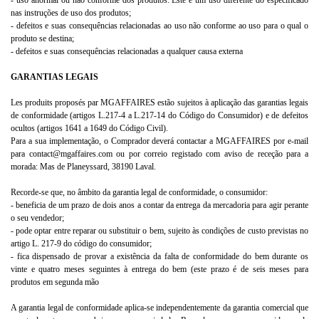
- uso anormal ou não conforme dos produtos. Este é um uso diferente do especificado
nas instruções de uso dos produtos;
- defeitos e suas consequências relacionadas ao uso não conforme ao uso para o qual o
produto se destina;
- defeitos e suas consequências relacionadas a qualquer causa externa
GARANTIAS LEGAIS
Les produits proposés par
MGAFFAIRES
estão sujeitos à aplicação das garantias legais
de conformidade (artigos L.217-4 a L.217-14 do Código do Consumidor) e de defeitos
ocultos (artigos 1641 a 1649 do Código Civil).
Para a sua implementação, o Comprador deverá contactar a MGAFFAIRES por e-mail
para contact@mgaffaires.com ou por correio registado com aviso de receção para a
morada: Mas de Planeyssard, 38190 Laval.
Recorde-se que, no âmbito da garantia legal de conformidade, o consumidor:
- beneficia de um prazo de dois anos a contar da entrega da mercadoria para agir perante
o seu vendedor;
- pode optar entre reparar ou substituir o bem, sujeito às condições de custo previstas no
artigo L. 217-9 do código do consumidor;
- fica dispensado de provar a existência da falta de conformidade do bem durante os
vinte e quatro meses seguintes à entrega do bem (este prazo é de seis meses para
produtos em segunda mão
A garantia legal de conformidade aplica-se independentemente da garantia comercial que