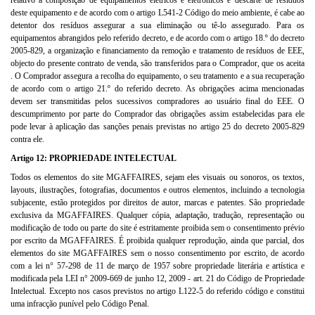
relativo à composição de equipamentos elétricos e eletrônicos e descarte de resíduos
deste equipamento e de acordo com o artigo L541-2 Código do meio ambiente, é cabe ao
detentor dos resíduos assegurar a sua eliminação ou tê-lo assegurado. Para os
equipamentos abrangidos pelo referido decreto, e de acordo com o artigo 18.º do decreto
2005-829, a organização e financiamento da remoção e tratamento de resíduos de EEE,
objecto do presente contrato de venda, são transferidos para o Comprador, que os aceita
. O Comprador assegura a recolha do equipamento, o seu tratamento e a sua recuperação
de acordo com o artigo 21.º do referido decreto. As obrigações acima mencionadas
devem ser transmitidas pelos sucessivos compradores ao usuário final do EEE. O
descumprimento por parte do Comprador das obrigações assim estabelecidas para ele
pode levar à aplicação das sanções penais previstas no artigo 25 do decreto 2005-829
contra ele.
Artigo 12: PROPRIEDADE INTELECTUAL
Todos os elementos do site MGAFFAIRES, sejam eles visuais ou sonoros, os textos,
layouts, ilustrações, fotografias, documentos e outros elementos, incluindo a tecnologia
subjacente, estão protegidos por direitos de autor, marcas e patentes. São propriedade
exclusiva da MGAFFAIRES. Qualquer cópia, adaptação, tradução, representação ou
modificação de todo ou parte do site é estritamente proibida sem o consentimento prévio
por escrito da MGAFFAIRES. É proibida qualquer reprodução, ainda que parcial, dos
elementos do site MGAFFAIRES sem o nosso consentimento por escrito, de acordo
com a lei n° 57-298 de 11 de março de 1957 sobre propriedade literária e artística e
modificada pela LEI n° 2009-669 de junho 12, 2009 - art. 21 do Código de Propriedade
Intelectual. Excepto nos casos previstos no artigo L122-5 do referido código e constitui
uma infracção punível pelo Código Penal.