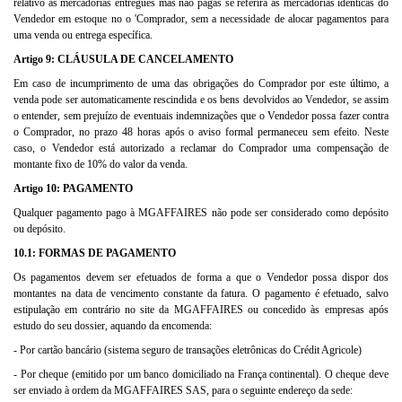
relativo às mercadorias entregues mas não pagas se referirá às mercadorias idênticas do
Vendedor em estoque no o 'Comprador, sem a necessidade de alocar pagamentos para
uma venda ou entrega específica.
Artigo 9: CLÁUSULA DE CANCELAMENTO
Em caso de incumprimento de uma das obrigações do Comprador por este último, a
venda pode ser automaticamente rescindida e os bens devolvidos ao Vendedor, se assim
o entender, sem prejuízo de eventuais indemnizações que o Vendedor possa fazer contra
o Comprador, no prazo 48 horas após o aviso formal permaneceu sem efeito. Neste
caso, o Vendedor está autorizado a reclamar do Comprador uma compensação de
montante fixo de 10% do valor da venda.
Artigo 10: PAGAMENTO
Qualquer pagamento pago à MGAFFAIRES não pode ser considerado como depósito
ou depósito.
10.1: FORMAS DE PAGAMENTO
Os pagamentos devem ser efetuados de forma a que o Vendedor possa dispor dos
montantes na data de vencimento constante da fatura. O pagamento é efetuado, salvo
estipulação em contrário no site da MGAFFAIRES ou concedido às empresas após
estudo do seu dossier, aquando da encomenda:
- Por cartão bancário (sistema seguro de transações eletrônicas do Crédit Agricole)
- Por cheque (emitido por um banco domiciliado na França continental). O cheque deve
ser enviado à ordem da MGAFFAIRES SAS, para o seguinte endereço da sede: