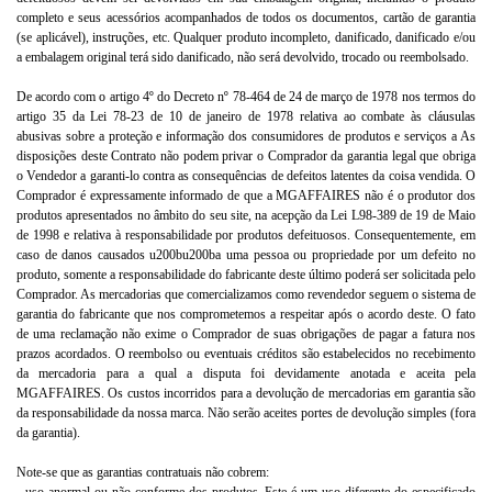
completo e seus acessórios acompanhados de todos os documentos, cartão de garantia
(se aplicável), instruções, etc. Qualquer produto incompleto, danificado, danificado e/ou
a embalagem original terá sido danificado, não será devolvido, trocado ou reembolsado.
De acordo com o artigo 4º do Decreto nº 78-464 de 24 de março de 1978 nos termos do
artigo 35 da Lei 78-23 de 10 de janeiro de 1978 relativa ao combate às cláusulas
abusivas sobre a proteção e informação dos consumidores de produtos e serviços a As
disposições deste Contrato não podem privar o Comprador da garantia legal que obriga
o Vendedor a garanti-lo contra as consequências de defeitos latentes da coisa vendida. O
Comprador é expressamente informado de que a MGAFFAIRES não é o produtor dos
produtos apresentados no âmbito do seu site, na acepção da Lei L98-389 de 19 de Maio
de 1998 e relativa à responsabilidade por produtos defeituosos. Consequentemente, em
caso de danos causados u200bu200ba uma pessoa ou propriedade por um defeito no
produto, somente a responsabilidade do fabricante deste último poderá ser solicitada pelo
Comprador. As mercadorias que comercializamos como revendedor seguem o sistema de
garantia do fabricante que nos comprometemos a respeitar após o acordo deste. O fato
de uma reclamação não exime o Comprador de suas obrigações de pagar a fatura nos
prazos acordados. O reembolso ou eventuais créditos são estabelecidos no recebimento
da mercadoria para a qual a disputa foi devidamente anotada e aceita pela
MGAFFAIRES. Os custos incorridos para a devolução de mercadorias em garantia são
da responsabilidade da nossa marca. Não serão aceites portes de devolução simples (fora
da garantia).
Note-se que as garantias contratuais não cobrem: