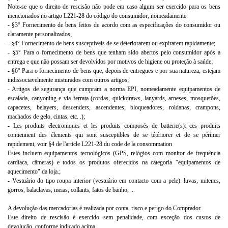
Note-se que o direito de rescisão não pode em caso algum ser exercido para os bens
mencionados no artigo L221-28 do código do consumidor, nomeadamente:
- §3° Fornecimento de bens feitos de acordo com as especificações do consumidor ou
claramente personalizados;
- §4° Fornecimento de bens susceptíveis de se deteriorarem ou expirarem rapidamente;
- §5° Para o fornecimento de bens que tenham sido abertos pelo consumidor após a
entrega e que não possam ser devolvidos por motivos de higiene ou proteção à saúde;
- §6° Para o fornecimento de bens que, depois de entregues e por sua natureza, estejam
indissociavelmente misturados com outros artigos;
- Artigos de segurança que cumpram a norma EPI, nomeadamente equipamentos de
escalada, canyoning e via ferrata (cordas, quickdraws, lanyards, arneses, mosquetões,
capacetes, belayers, descenders, ascendentes, bloqueadores, roldanas, crampons,
machados de gelo, cintas, etc. .);
- Les produits électroniques et les produits composés de batterie(s): ces produits
contiennent des élements qui sont susceptibles de se tétériorer et de se périmer
rapidement, voir §4 de l'article
L221-28 du code de la consommation
Estes incluem equipamentos tecnológicos (GPS, relógios com monitor de frequência
cardíaca, câmeras) e todos os produtos oferecidos na categoria "equipamentos de
aquecimento" da loja.
;
- Vestuário do tipo roupa interior (vestuário em contacto com a pele): luvas, mitenes,
gorros, balaclavas, meias, collants, fatos de banho, ...
A devolução das mercadorias é realizada por conta, risco e perigo do Comprador.
Este direito de rescisão é exercido sem penalidade, com exceção dos custos de
devolução, conforme indicado acima.