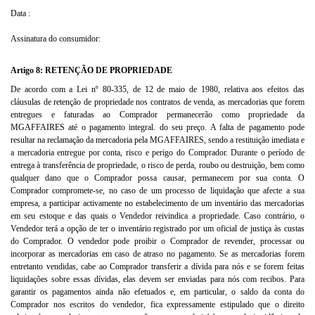
Data :
Assinatura do consumidor:
Artigo 8: RETENÇÃO DE PROPRIEDADE
De acordo com a Lei nº 80-335, de 12 de maio de 1980, relativa aos efeitos das
cláusulas de retenção de propriedade nos contratos de venda, as mercadorias que forem
entregues e faturadas ao Comprador permanecerão como propriedade da
MGAFFAIRES até o pagamento integral. do seu preço. A falta de pagamento pode
resultar na reclamação da mercadoria pela MGAFFAIRES, sendo a restituição imediata e
a mercadoria entregue por conta, risco e perigo do Comprador. Durante o período de
entrega à transferência de propriedade, o risco de perda, roubo ou destruição, bem como
qualquer dano que o Comprador possa causar, permanecem por sua conta. O
Comprador compromete-se, no caso de um processo de liquidação que afecte a sua
empresa, a participar activamente no estabelecimento de um inventário das mercadorias
em seu estoque e das quais o Vendedor reivindica a propriedade. Caso contrário, o
Vendedor terá a opção de ter o inventário registrado por um oficial de justiça às custas
do Comprador. O vendedor pode proibir o Comprador de revender, processar ou
incorporar as mercadorias em caso de atraso no pagamento. Se as mercadorias forem
entretanto vendidas, cabe ao Comprador transferir a dívida para nós e se forem feitas
liquidações sobre essas dívidas, elas devem ser enviadas para nós com recibos. Para
garantir os pagamentos ainda não efetuados e, em particular, o saldo da conta do
Comprador nos escritos do vendedor, fica expressamente estipulado que o direito