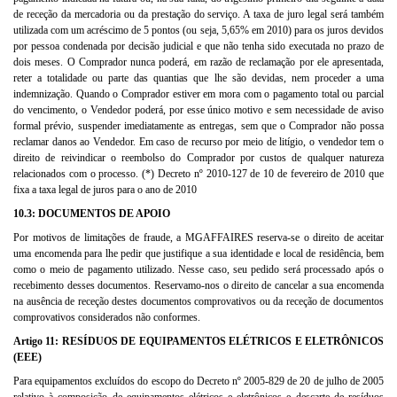
de receção da mercadoria ou da prestação do serviço. A taxa de juro legal será também
utilizada com um acréscimo de 5 pontos (ou seja, 5,65% em 2010) para os juros devidos
por pessoa condenada por decisão judicial e que não tenha sido executada no prazo de
dois meses. O Comprador nunca poderá, em razão de reclamação por ele apresentada,
reter a totalidade ou parte das quantias que lhe são devidas, nem proceder a uma
indemnização. Quando o Comprador estiver em mora com o pagamento total ou parcial
do vencimento, o Vendedor poderá, por esse único motivo e sem necessidade de aviso
formal prévio, suspender imediatamente as entregas, sem que o Comprador não possa
reclamar danos ao Vendedor. Em caso de recurso por meio de litígio, o vendedor tem o
direito de reivindicar o reembolso do Comprador por custos de qualquer natureza
relacionados com o processo. (*) Decreto nº 2010-127 de 10 de fevereiro de 2010 que
fixa a taxa legal de juros para o ano de 2010
10.3: DOCUMENTOS DE APOIO
Por motivos de limitações de fraude, a MGAFFAIRES reserva-se o direito de aceitar
uma encomenda para lhe pedir que justifique a sua identidade e local de residência, bem
como o meio de pagamento utilizado. Nesse caso, seu pedido será processado após o
recebimento desses documentos. Reservamo-nos o direito de cancelar a sua encomenda
na ausência de receção destes documentos comprovativos ou da receção de documentos
comprovativos considerados não conformes.
Artigo 11: RESÍDUOS DE EQUIPAMENTOS ELÉTRICOS E ELETRÔNICOS
(EEE)
Para equipamentos excluídos do escopo do Decreto nº 2005-829 de 20 de julho de 2005