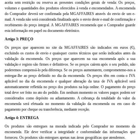
aceita sem restrição ou reserva as presentes condições gerais de venda: Os preços,
volumes e quantidades dos produtos oferecidos à venda e encomendados. A encomenda
do Comprador deverá ser confirmada pela MGAFFAIRES através do envio de um e-
mail. A venda não será considerada finalizada após o envio deste e-mail de confirmação e
recebimento do preço integral. A MGAFFAIRES recomenda que o Comprador guarde
esta informação em papel ou documento eletrónico.
Artigo 3: PREÇO
Os preços que aparecem no site da MGAFFAIRES são indicados em euros (€),
excluindo os custos de envio e quaisquer custos técnicos que serão indicados antes da
validação da encomenda. Os preços que aparecem na sua encomenda após a sua
validação e registo são firmes e definitivos. Se os preços caírem após o seu pedido, não
poderemos compensá-lo pela diferença. Se os preços aumentarem, comprometemo-nos a
entregar-lhe ao preço definido no dia da encomenda. Os preços têm em conta o IVA
aplicável no dia da encomenda e qualquer alteração da taxa de IVA aplicável será
automaticamente refletida no preço dos produtos na loja online. O pagamento do preço
total deve ser feito no ato do pedido. Em nenhum momento os valores pagos podem ser
considerados como depósito ou adiantamento. A cobrança da totalidade do valor da
encomenda será efetuada no momento da validação da encomenda ou em caso de
pagamento por cheque ou transferência, mediante receção.
Artigo 4: ENTREGA
Os produtos são entregues na morada indicada pelo Comprador no momento da
encomenda. Ele deve verificar a integridade e conformidade das informações que
forneceu. Os produtos são entregues apenas nas áreas geográficas que atendemos.