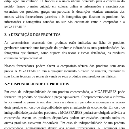
estipulação em contrário. O francês é o único idioma oferecido para a conclusão do
pedido. Temos o maior cuidado em colocar online as informações e características
essenciais dos produtos, graças em particular às descrições técnicas emanadas dos
nossos vários fornecedores parceiros e às fotografias que ilustram os produtos. As
informações e fotografias contidas no site são contratuais entre o comprador e a
MGAFFAIRES.
2-1: DESCRIÇÃO DOS PRODUTOS
As características essenciais dos produtos estão indicadas na ficha de produto,
geralmente contendo uma fotografia do produto e indicando as suas particularidades. As
fotografias que ilustram, como suporte dos textos e fichas detalhadas, os produtos
entram no campo contratual.
Nossos fornecedores podem alterar a composição técnica dos produtos sem aviso
prévio. A MGAFFAIRES tem a qualquer momento o direito de atualizar, melhorar as
suas fichas técnicas ou retirar da venda os seus produtos e/ou produtos periféricos.
2-2: DISPONIBILIDADE DE PRODUTOS
Em caso de indisponibilidade de um produto encomendado, a MGAFFAIRES pode
fornecer um produto de qualidade e preço equivalentes. Comprometemo-nos a informá-
lo por e-mail no prazo de oito dias úteis e a indicar um período de espera para a receção
deste produto em caso de disponibilidade após a realização da encomenda. Em caso de
indisponibilidade parcial dos produtos, a MGAFFAIRES poderá ser obrigada a dividir a
encomenda. Assim, os produtos disponíveis podem ser enviados quando todos os
outros produtos estiverem disponíveis. Em caso de indisponibilidade de um produto
encomendado, nomeadamente devido aos nossos fornecedores, o Comprador será