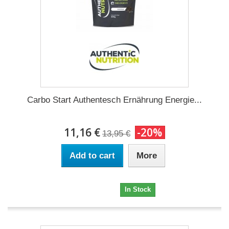
Carbo Start Authentesch Ernährung Energie...
11,16 €
-20%
13,95 €
Add to cart
More
11,16 €
In Stock