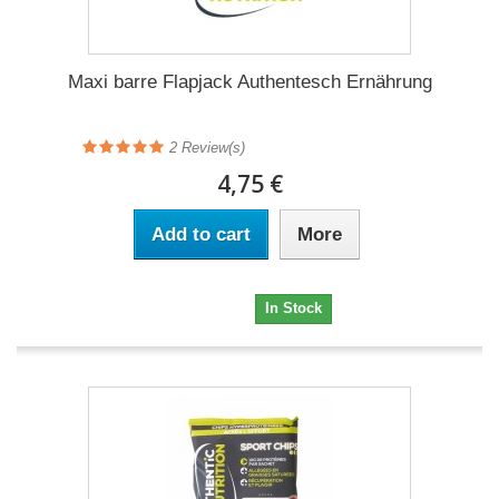
Maxi barre Flapjack Authentesch Ernährung
2 Review(s)
4,75 €
Add to cart
More
4,75 €
In Stock