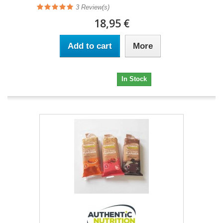
3 Review(s)
18,95 €
Add to cart
More
18,95 €
In Stock