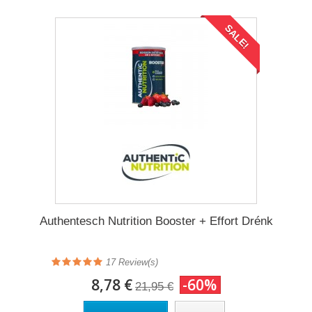
SALE!
Authentesch Nutrition Booster + Effort Drénk
17 Review(s)
8,78 €
-60%
21,95 €