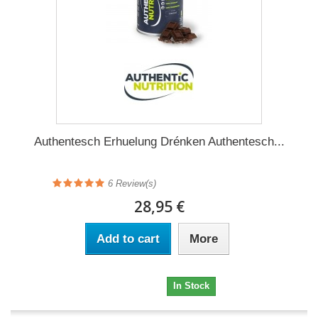
Authentesch Erhuelung Drénken Authentesch...
6 Review(s)
28,95 €
Add to cart
More
28,95 €
In Stock