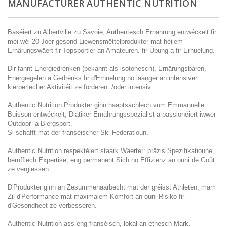
MANUFACTURER AUTHENTIC NUTRITION
Baséiert zu Albertville zu Savoie, Authentesch Ernährung entwéckelt fir
méi wéi 20 Joer gesond Liewensmëttelprodukter mat héijem
Ernärungswäert fir Topsportler an Amateuren. fir Übung a fir Erhuelung.
Dir fannt Energiedrénken (bekannt als isotonesch), Ernärungsbaren,
Energiegelen a Gedrénks fir d'Erhuelung no laanger an intensiver
kierperlecher Aktivitéit ze förderen. /oder intensiv.
Authentic Nutrition Produkter ginn haaptsächlech vum Emmanuelle
Buisson entwéckelt, Diätiker Ernährungsspezialist a passionéiert iwwer
Outdoor- a Biergsport.
Si schafft mat der franséischer Ski Federatioun.
Authentic Nutrition respektéiert staark Wäerter: präzis Spezifikatioune,
berufflech Expertise, eng permanent Sich no Effizienz an ouni de Goût
ze vergiessen.
D'Produkter ginn an Zesummenaarbecht mat der gréisst Athleten, mam
Zil d'Performance mat maximalem Komfort an ouni Risiko fir
d'Gesondheet ze verbesseren.
Authentic Nutrition ass eng franséisch, lokal an ethesch Mark.