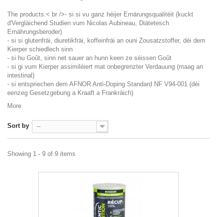
The products:< br />- si si vu ganz héijer Ernärungsqualitéit (kuckt
d'Vergläichend Studien vum Nicolas Aubineau, Diätetesch
Ernährungsberoder)
- si si glutenfräi, diuretikfräi, koffeinfräi an ouni Zousatzstoffer, déi dem
Kierper schiedlech sinn
- si hu Goût, sinn net sauer an hunn keen ze séissen Goût
- si gi vum Kierper assimiléiert mat onbegrenzter Verdauung (maag an
intestinal)
- si entspriechen dem AFNOR Anti-Doping Standard NF V94-001 (déi
eenzeg Gesetzgebung a Kraaft a Frankräich)
More
Sort by
--
Showing 1 - 9 of 9 items