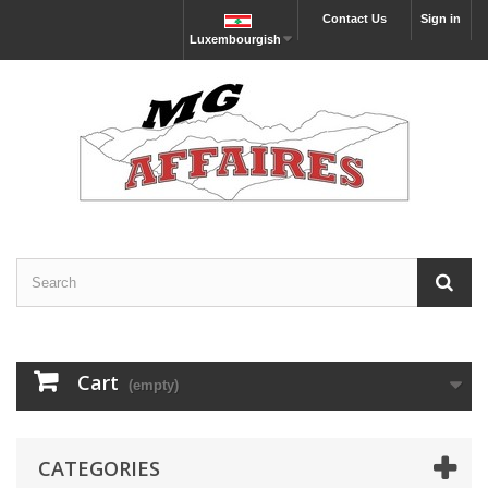
Contact Us
Sign in
Luxembourgish
Cart
(empty)
CATEGORIES