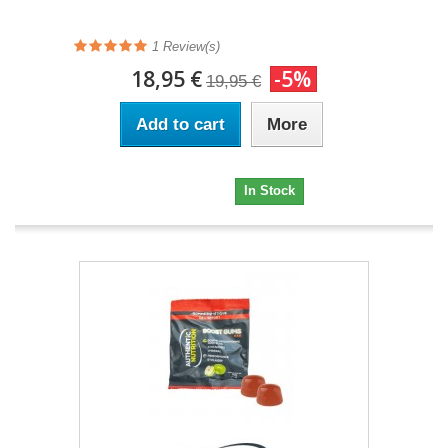
1 Review(s)
18,95 €
-5%
19,95 €
Add to cart
More
18,95 €
In Stock