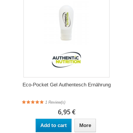
Eco-Pocket Gel Authentesch Ernährung
1 Review(s)
6,95 €
Add to cart
More