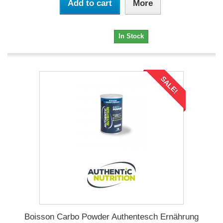
Add to cart
More
8,78 €
In Stock
SALE!
Boisson Carbo Powder Authentesch Ernährung