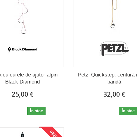
 cu curele de ajutor alpin
Petzl Quickstep, centură
Black Diamond
bandă
25,00 €
32,00 €
25,00 €
32,00 €
În stoc
În stoc
VINDE!