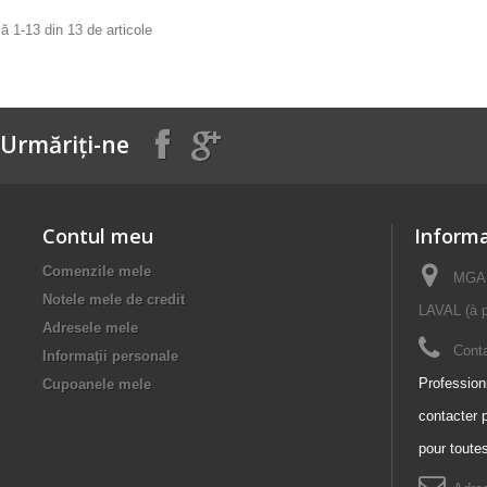
ă 1-13 din 13 de articole
Urmăriți-ne
Contul meu
Informa
Comenzile mele
MGAF
Notele mele de credit
LAVAL (à p
Adresele mele
Conta
Informaţii personale
Professionn
Cupoanele mele
contacter 
pour toute