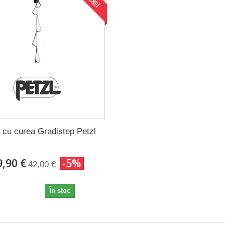
 cu curea Gradistep Petzl
9,90 €
-5%
42,00 €
39,90 €
În stoc