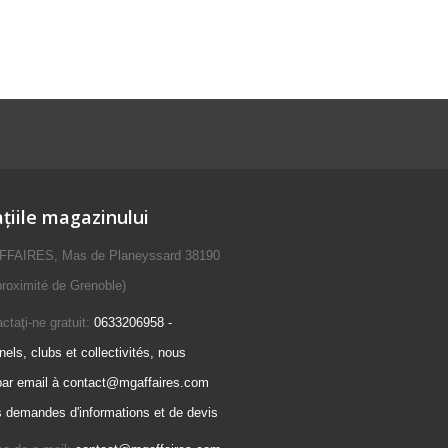
țiile magazinului
FAIRES, Mas de Planeyssard 38190
roximité de Grenoble)
ctaţi-ne gratuit:
0633206958 -
els, clubs et collectivités, nous
par email à contact@mgaffaires.com
s demandes d'informations et de devis