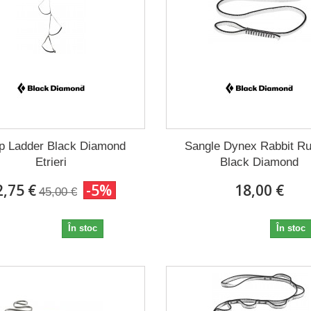
p Ladder Black Diamond
Sangle Dynex Rabbit R
Etrieri
Black Diamond
2,75 €
-5%
18,00 €
45,00 €
42,75 €
18,00 €
În stoc
În stoc