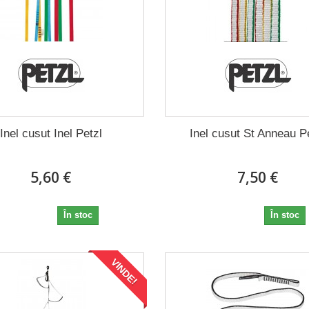
Inel cusut Inel Petzl
Inel cusut St Anneau P
5,60 €
7,50 €
5,60 €
7,50 €
În stoc
În stoc
VINDE!