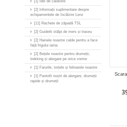
[1] Idei de călătorie
[2] Informații suplimentare despre
echipamentele de încălzire Lenz
[11] Rachete de zăpadă TSL
[2] Guidetti stâlpi de mers și traseu
[2] Hainele noastre calde pentru a face
față frigului iarna
[2] Bețele noastre pentru drumeții,
trekking și alergare pe orice vreme
[1] Farurile, torțele și felinarele noastre
Scara
[1] Pantofii noștri de alergare, drumeții
rapide și drumeții
3