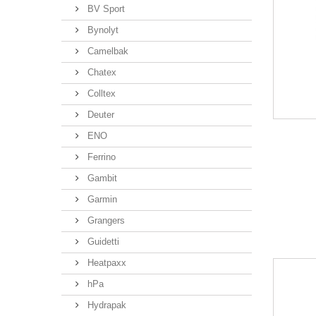
BV Sport
Bynolyt
Camelbak
Chatex
Colltex
Deuter
ENO
Ferrino
Gambit
Garmin
Grangers
Guidetti
Heatpaxx
hPa
Hydrapak