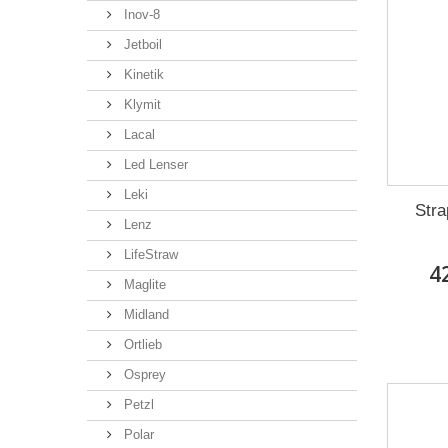
Inov-8
Jetboil
Kinetik
Klymit
Lacal
Led Lenser
Leki
Stra
Lenz
LifeStraw
4
Maglite
Midland
Ortlieb
Osprey
Petzl
Polar