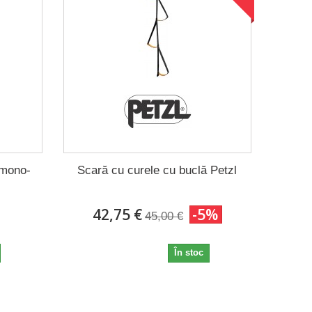
 mono-
Scară cu curele cu buclă Petzl
42,75 €
-5%
45,00 €
42,75 €
În stoc