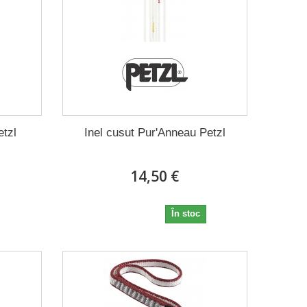
etzl
Inel cusut Pur'Anneau Petzl
14,50 €
14,50 €
În stoc