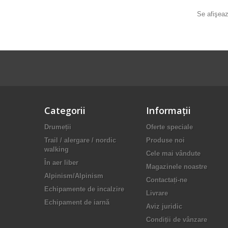
Se afişeaz
Categorii
Informaţii
Drumeții
Oferte speciale
Trail / alergare / nordic
Produse noi
walking
Cele mai vândute
În aer liber
Magazinele noastre
Alpinism/Alpinism
Contactați-ne
Echipamente de incalzire
Livrare
Echipament de iarnă
Aviz juridic
Condiții de vânzare