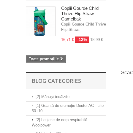
Copiii Gourde Child
Thrive Flip Straw
Camelbak
Copiii Gourde Child Thrive
Flip Straw...
-12%
16,71 €
18,99 €
Toate promoțiile
Scara
BLOG CATEGORIES
[2] Mănuși încălzite
[1] Geantă de drumeție Deuter ACT Lite
50+10
[2] Lenjerie de corp respirabilă
Woolpower