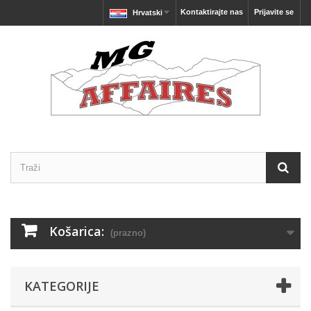
Kontaktirajte nas
Prijavite se
Hrvatski
Košarica:
(prazno)
KATEGORIJE