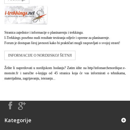
Stranica zajednice i informacije o planinarenju i trekkingu.
I-Trekkings posebno nudi rezultate testiranja odjeće i opreme za planinarenje.
Forum je dostupan široj javnosti kako bi praktičari mogli raspravljati o svojoj strasti!
INFORMACIJE O NORDIJSKOJ ŠETNJI
Želite li napredovati u nordijskom hodanju? Zatim idite na http//infomarchenordique.e-
monsite.fr i naručite e-knjigu od 45 stranica koja će vas informirati o tehnikama,
materijalima, zagrijavanju, istezanju...
Kategorije