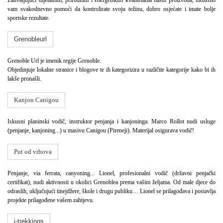
vam svakodnevno pomoći da kontrolirate svoju težinu, dobro osjećate i imate bolje
sportske rezultate.
Grenobleurl
Grenoble Url je imenik regije Grenoble.
Objedinjuje lokalne stranice i blogove te ih kategorizira u različite kategorije kako bi ih
lakše pronašli.
Kanjon Canigou
Iskusni planinski vodič, instruktor penjanja i kanjoninga. Marco Rollot nudi usluge
(penjanje, kanjoning...) u masivu Canigou (Pireneji). Materijal osigurava vodič!
Put od vrhova
Penjanje, via ferrata, canyoning... Lionel, profesionalni vodič (državni penjački
certifikat), nudi aktivnosti u okolici Grenoblea prema vašim željama. Od male djece do
odraslih, uključujući tinejdžere, škole i drugu publiku… Lionel se prilagođava i postavlja
projekte prilagođene vašem zahtjevu.
i-trekkings