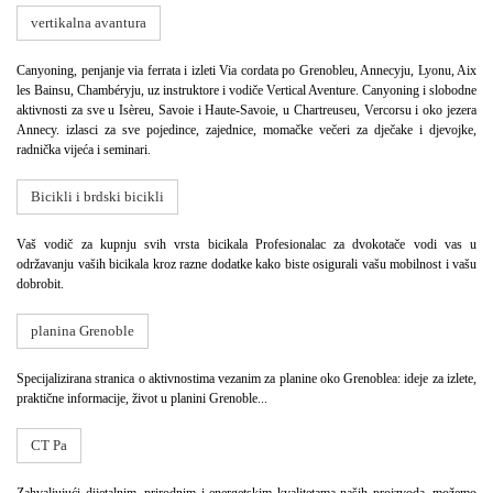
vertikalna avantura
Canyoning, penjanje via ferrata i izleti Via cordata po Grenobleu, Annecyju, Lyonu, Aix
les Bainsu, Chambéryju, uz instruktore i vodiče Vertical Aventure. Canyoning i slobodne
aktivnosti za sve u Isèreu, Savoie i Haute-Savoie, u Chartreuseu, Vercorsu i oko jezera
Annecy. izlasci za sve pojedince, zajednice, momačke večeri za dječake i djevojke,
radnička vijeća i seminari.
Bicikli i brdski bicikli
Vaš vodič za kupnju svih vrsta bicikala Profesionalac za dvokotače vodi vas u
održavanju vaših bicikala kroz razne dodatke kako biste osigurali vašu mobilnost i vašu
dobrobit.
planina Grenoble
Specijalizirana stranica o aktivnostima vezanim za planine oko Grenoblea: ideje za izlete,
praktične informacije, život u planini Grenoble...
CT Pa
Zahvaljujući dijetalnim, prirodnim i energetskim kvalitetama naših proizvoda, možemo