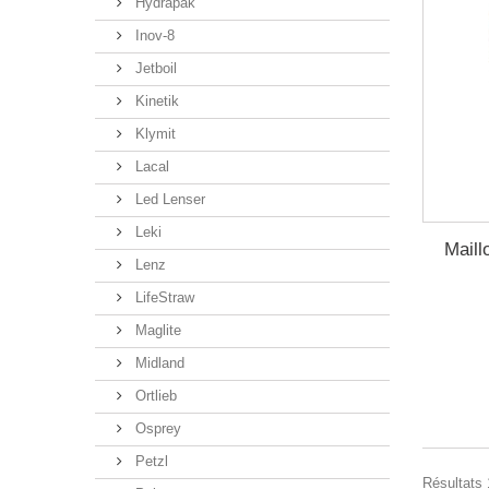
Hydrapak
Inov-8
Jetboil
Kinetik
Klymit
Lacal
Led Lenser
Leki
Maill
Lenz
LifeStraw
Maglite
Midland
Ortlieb
Osprey
Petzl
Résultats 1