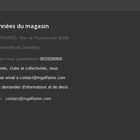
nnées du magasin
FAIRES, Mas de Planeyssard 38190
roximité de Grenoble)
lez-nous gratuitement
0633206958 -
els, clubs et collectivités, nous
par email à contact@mgaffaires.com
s demandes d'informations et de devis
l :
contact@mgaffaires.com