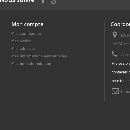
Mon compte
Coordo
Mes commandes
MGAF
Mes avoirs
LAVAL (à p
Mes adresses
Appe
Mes informations personnelles
Professionn
Mes bons de réduction
contacter 
pour toute
E-mai