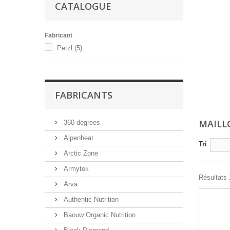
CATALOGUE
Fabricant
Petzl
(5)
FABRICANTS
MAILL
360 degrees
Alpenheat
Tri
--
Arctic Zone
Armytek
Résultats 1
Arva
Authentic Nutrition
Baouw Organic Nutrition