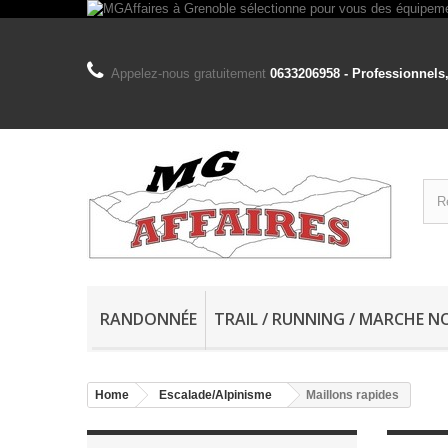
Appelez-nous gratuitement
0633206958 - Professionnels,
RANDONNÉE
TRAIL / RUNNING / MARCHE N
Home
Escalade/Alpinisme
Maillons rapides