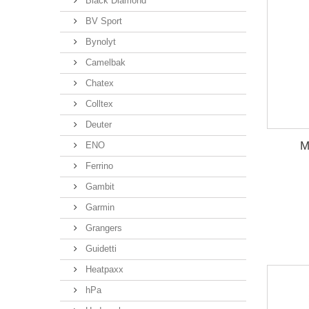
Black Diamond
BV Sport
Bynolyt
Camelbak
Chatex
Colltex
Deuter
M
ENO
Ferrino
Gambit
Garmin
Grangers
Guidetti
Heatpaxx
hPa