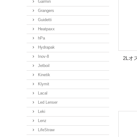
Garmin
Grangers
Guidetti
Heatpaxx
hPa
Hydrapak
Inov-8
2L
Jetboil
Kinetik
Klymit
Lacal
Led Lenser
Leki
Lenz
LifeStraw