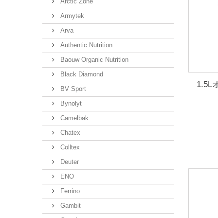
Arctic Zone
Armytek
Arva
Authentic Nutrition
Baouw Organic Nutrition
Black Diamond
1.
BV Sport
Bynolyt
Camelbak
Chatex
Colltex
Deuter
ENO
Ferrino
Gambit