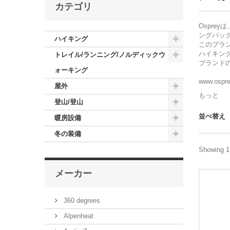
カテゴリ
Ospre
ングバッ
ハイキング
このブラ
ハイキン
トレイル/ランニング/ノルディックウ
ブランド
ォーキング
www.ospr
屋外
もっと
登山/登山
並べ替え
暖房設備
冬の装備
Showing 1 
メーカー
360 degrees
Alpenheat