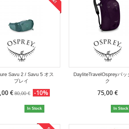
ture Savu 2 / Savu 5 オス
DayliteTravelOsprey
プレイ
ク
,00 €
-10%
75,00 €
80,00 €
72,00 €
75,00 €
In Stock
In Stock