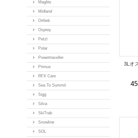
Maglite
Midland
Ortlieb
Osprey
Petzl
Polar
Powertraveller
3L
Primus
RFX Care
45
Sea To Summit
Sigg
Silva
SkiTrab
Snowline
SOL