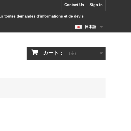
Contact Us
Sign in
our toutes demandes d'informations et de devis
日本語
カート：
（空）