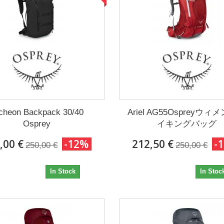
cheon Backpack 30/40
Ariel AG55Ospreyウ
Osprey
イキングバッグ
,00 €
-12%
212,50 €
-
250,00 €
250,00 €
220,00 €
212,50 €
In Stock
In Stoc